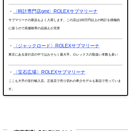
・
〈時計専門店gmt〉ROLEXサブマリーナ
サブマリーナの新品もよく入荷します。この店は100万円以上の時計を積極的
に扱うので高価格帯の品揃えが充実
・
〈ジャックロード〉ROLEXサブマリーナ
東京にある並行店の中ではおそらく最大手。ロレックスの取扱い本数も多い
・
〈宝石広場〉ROLEXサブマリーナ
ここも大手の並行輸入店。正規店で売り切れの希少モデルも新品で売っていま
す。